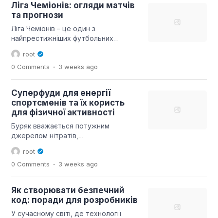
Ліга Чеміонів: огляди матчів
спорту, велоспорт, туризм та
та прогнози
пляжний волейбол виділяються
своєю популярністю та
Ліга Чеміонів – це один з
доступністю. У цьому звіті ми
найпрестижніших футбольних
розглянемо кожен з цих видів
турнірів у світі, який щорічно збирає
root
спорту, їх переваги, […]
найкращі клуби Європи. З моменту
.
0 Comments
3 weeks
ago
свого заснування в 1955 році,
fitnessjournal.net.ua цей турнір став
справжнім святом для футбольних
Суперфуди для енергії
фанатів, які з нетерпінням чекають
спортсменів та їх користь
на кожен матч. У цьому звіті ми
для фізичної активності
розглянемо останні матчі Ліги
Чеміонів, їхні результати та
Буряк вважається потужним
проаналізуємо прогнози на […]
джерелом нітратів,
fitnessexpert.net.ua що здатні
root
підвищити кровообіг і поліпшити
.
0 Comments
3 weeks
ago
доставку кисню до м’язів.
Дослідження показують, що
регулярне споживання цього
Як створювати безпечний
коренеплоду може підвищити
код: поради для розробників
витривалість на 16%. Однією з
найкращих форм його споживання є
У сучасному світі, де технології